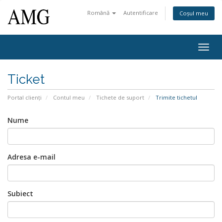
Română
Autentificare
Coșul meu
Togg
navig
Ticket
Portal clienți
Contul meu
Tichete de suport
Trimite tichetul
Nume
Adresa e-mail
Subiect